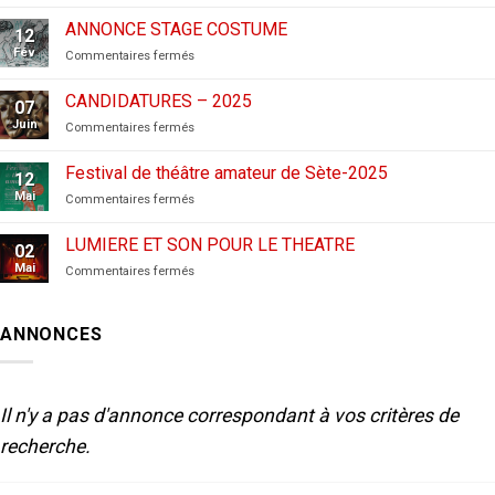
CANDIDATURES
AUX
ANNONCE STAGE COSTUME
12
FESTIVALS
Fév
sur
Commentaires fermés
–
ANNONCE
2026
STAGE
CANDIDATURES – 2025
07
COSTUME
Juin
sur
Commentaires fermés
CANDIDATURES
–
Festival de théâtre amateur de Sète-2025
12
2025
Mai
sur
Commentaires fermés
Festival
de
LUMIERE ET SON POUR LE THEATRE
02
théâtre
Mai
sur
Commentaires fermés
amateur
LUMIERE
de
ET
Sète-
SON
2025
ANNONCES
POUR
LE
THEATRE
Il n'y a pas d'annonce correspondant à vos critères de
recherche.