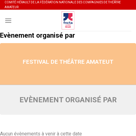
Skip
COMITÉ HÉRAULT DE LA FÉDÉRATION NATIONALE DES COMPAGNIES DE THÉÂTRE
AMATEUR
to
content
Evènement organisé par
FESTIVAL DE THÉÂTRE AMATEUT
EVÈNEMENT ORGANISÉ PAR
Aucun évènements à venir à cette date