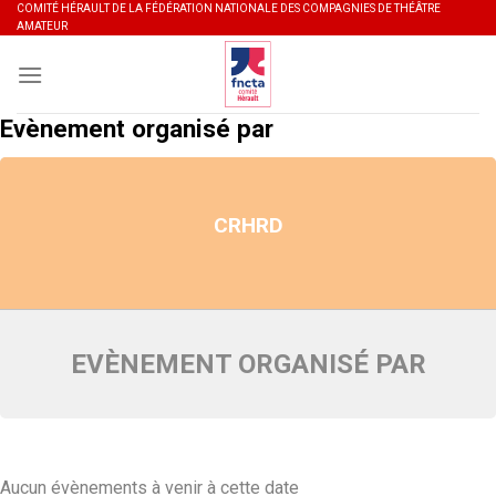
Skip
COMITÉ HÉRAULT DE LA FÉDÉRATION NATIONALE DES COMPAGNIES DE THÉÂTRE
AMATEUR
to
content
Evènement organisé par
CRHRD
EVÈNEMENT ORGANISÉ PAR
Aucun évènements à venir à cette date