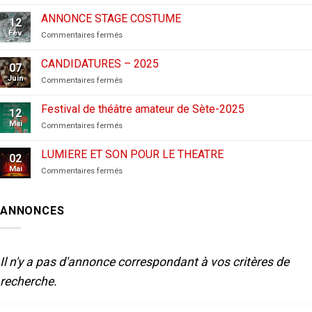
CANDIDATURES
AUX
ANNONCE STAGE COSTUME
12
FESTIVALS
Fév
sur
Commentaires fermés
–
ANNONCE
2026
STAGE
CANDIDATURES – 2025
07
COSTUME
Juin
sur
Commentaires fermés
CANDIDATURES
–
Festival de théâtre amateur de Sète-2025
12
2025
Mai
sur
Commentaires fermés
Festival
de
LUMIERE ET SON POUR LE THEATRE
02
théâtre
Mai
sur
Commentaires fermés
amateur
LUMIERE
de
ET
Sète-
SON
2025
ANNONCES
POUR
LE
THEATRE
Il n'y a pas d'annonce correspondant à vos critères de
recherche.