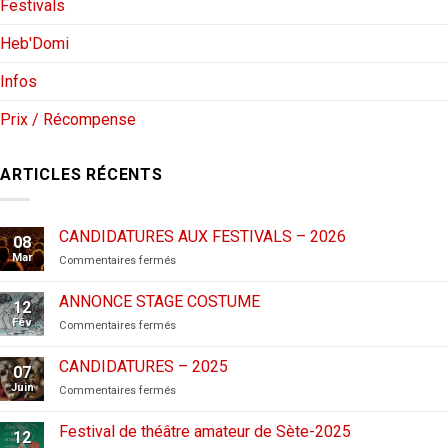
Festivals
Heb'Domi
Infos
Prix / Récompense
ARTICLES RÉCENTS
CANDIDATURES AUX FESTIVALS – 2026
08
Mar
sur
Commentaires fermés
CANDIDATURES
AUX
ANNONCE STAGE COSTUME
12
FESTIVALS
Fév
sur
Commentaires fermés
–
ANNONCE
2026
STAGE
CANDIDATURES – 2025
07
COSTUME
Juin
sur
Commentaires fermés
CANDIDATURES
–
Festival de théâtre amateur de Sète-2025
12
2025