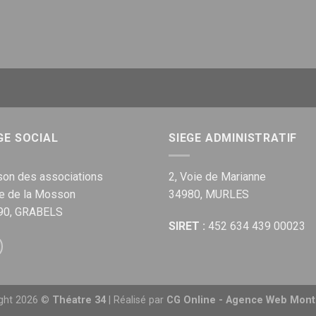
GE SOCIAL
SIEGE ADMINISTRATIF
on des associations
2, Voie de Marianne
ue de la Mosson
34980, MURLES
90, GRABELS
SIRET :
452 634 439 00023
ight 2026 ©
Théatre 34
| Réalisé par
CG Online - Agence Web Montp