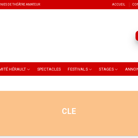
NIES DE THÉÂTRE AMATEUR
ACCUEIL
CO
MITÉ HÉRAULT
SPECTACLES
FESTIVALS
STAGES
ANNO
CLE