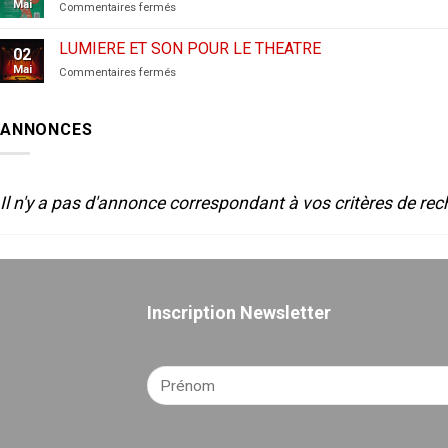
Mai
sur
Commentaires fermés
Festival
de
LUMIERE ET SON POUR LE THEATRE
02
théâtre
Mai
sur
Commentaires fermés
amateur
LUMIERE
de
ET
Sète-
SON
2025
ANNONCES
POUR
LE
THEATRE
Il n'y a pas d'annonce correspondant à vos critères de rec
Inscription Newsletter