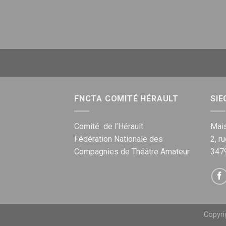
FNCTA COMITÉ HÉRAULT
SIE
Comité de l’Hérault
Mais
Fédération Nationale des
2, r
Compagnies de Théâtre Amateur
347
Copyr