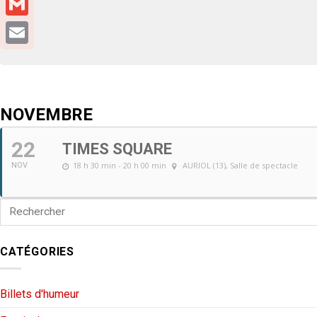
Gmail
Email
NOVEMBRE
22
TIMES SQUARE
18 h 30 min - 20 h 00 min
AURIOL (13)
, Salle de spectacle
NOV
CATÉGORIES
Billets d'humeur