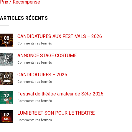
Prix / Récompense
ARTICLES RÉCENTS
CANDIDATURES AUX FESTIVALS – 2026
08
Mar
sur
Commentaires fermés
CANDIDATURES
AUX
ANNONCE STAGE COSTUME
12
FESTIVALS
Fév
sur
Commentaires fermés
–
ANNONCE
2026
STAGE
CANDIDATURES – 2025
07
COSTUME
Juin
sur
Commentaires fermés
CANDIDATURES
–
Festival de théâtre amateur de Sète-2025
12
2025
Mai
sur
Commentaires fermés
Festival
de
LUMIERE ET SON POUR LE THEATRE
02
théâtre
Mai
sur
Commentaires fermés
amateur
LUMIERE
de
ET
Sète-