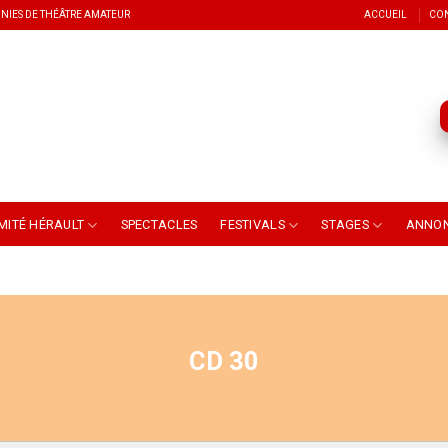
NIES DE THÉÂTRE AMATEUR
ACCUEIL
CO
MITÉ HÉRAULT
SPECTACLES
FESTIVALS
STAGES
ANNO
CD 30