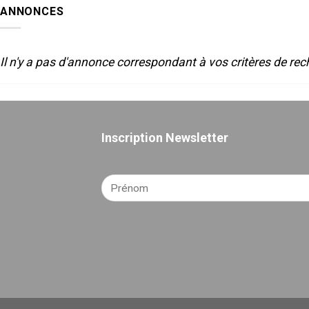
SON
2025
ANNONCES
POUR
LE
THEATRE
Il n'y a pas d'annonce correspondant à vos critères de rec
Inscription Newsletter