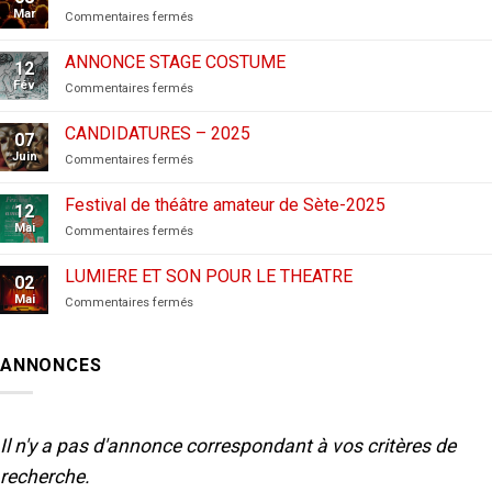
Mar
sur
Commentaires fermés
CANDIDATURES
AUX
ANNONCE STAGE COSTUME
12
FESTIVALS
Fév
sur
Commentaires fermés
–
ANNONCE
2026
STAGE
CANDIDATURES – 2025
07
COSTUME
Juin
sur
Commentaires fermés
CANDIDATURES
–
Festival de théâtre amateur de Sète-2025
12
2025
Mai
sur
Commentaires fermés
Festival
de
LUMIERE ET SON POUR LE THEATRE
02
théâtre
Mai
sur
Commentaires fermés
amateur
LUMIERE
de
ET
Sète-
SON
2025
ANNONCES
POUR
LE
THEATRE
Il n'y a pas d'annonce correspondant à vos critères de
recherche.