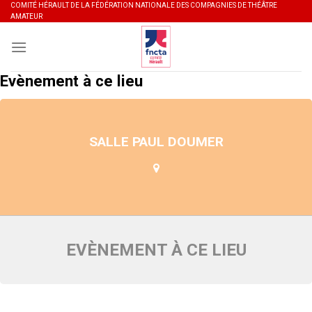
Skip
COMITÉ HÉRAULT DE LA FÉDÉRATION NATIONALE DES COMPAGNIES DE THÉÂTRE
AMATEUR
to
content
Evènement à ce lieu
SALLE PAUL DOUMER
EVÈNEMENT À CE LIEU