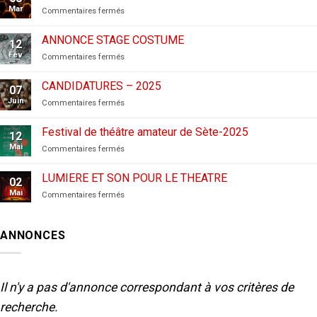
Mar
sur
Commentaires fermés
CANDIDATURES
AUX
ANNONCE STAGE COSTUME
12
FESTIVALS
Fév
sur
Commentaires fermés
–
ANNONCE
2026
STAGE
CANDIDATURES – 2025
07
COSTUME
Juin
sur
Commentaires fermés
CANDIDATURES
–
Festival de théâtre amateur de Sète-2025
12
2025
Mai
sur
Commentaires fermés
Festival
de
LUMIERE ET SON POUR LE THEATRE
02
théâtre
Mai
sur
Commentaires fermés
amateur
LUMIERE
de
ET
Sète-
SON
2025
ANNONCES
POUR
LE
THEATRE
Il n'y a pas d'annonce correspondant à vos critères de
recherche.