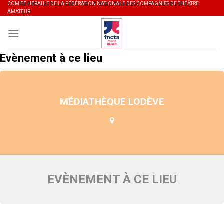
Skip
COMITÉ HÉRAULT DE LA FÉDÉRATION NATIONALE DES COMPAGNIES DE THÉÂTRE
AMATEUR
to
content
Evènement à ce lieu
MÉDIATHÈQUE LODÈVE
EVÈNEMENT À CE LIEU