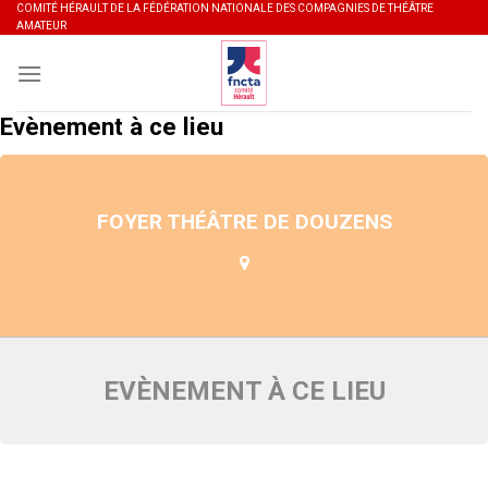
Skip
COMITÉ HÉRAULT DE LA FÉDÉRATION NATIONALE DES COMPAGNIES DE THÉÂTRE
AMATEUR
to
content
Evènement à ce lieu
FOYER THÉÂTRE DE DOUZENS
EVÈNEMENT À CE LIEU