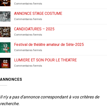
Mar
sur
Commentaires fermés
CANDIDATURES
AUX
ANNONCE STAGE COSTUME
12
FESTIVALS
Fév
sur
Commentaires fermés
–
ANNONCE
2026
STAGE
CANDIDATURES – 2025
07
COSTUME
Juin
sur
Commentaires fermés
CANDIDATURES
–
Festival de théâtre amateur de Sète-2025
12
2025
Mai
sur
Commentaires fermés
Festival
de
LUMIERE ET SON POUR LE THEATRE
02
théâtre
Mai
sur
Commentaires fermés
amateur
LUMIERE
de
ET
Sète-
SON
2025
ANNONCES
POUR
LE
THEATRE
Il n'y a pas d'annonce correspondant à vos critères de
recherche.