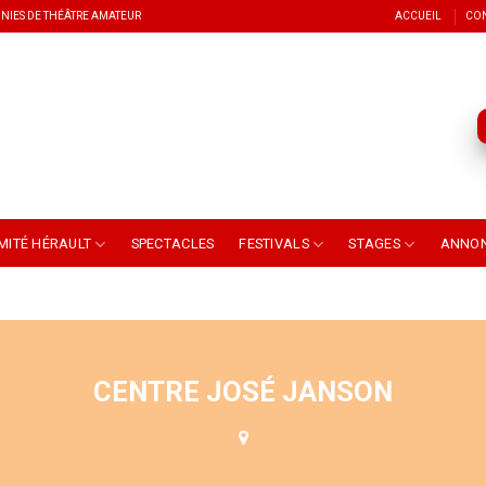
NIES DE THÉÂTRE AMATEUR
ACCUEIL
CO
MITÉ HÉRAULT
SPECTACLES
FESTIVALS
STAGES
ANNO
CENTRE JOSÉ JANSON