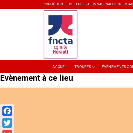
Skip
COMITÉ HÉRAULT DE LA FÉDÉRATION NATIONALE DES COMPAG
to
content
ACCUEIL
TROUPES
ÉVÈNEMENTS CO
Evènement à ce lieu
Facebook
Twitter