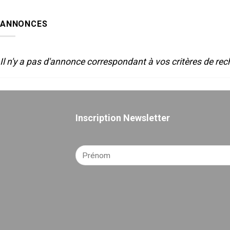
LUMIERE
de
ET
Sète-
SON
2025
ANNONCES
POUR
LE
THEATRE
Il n'y a pas d'annonce correspondant à vos critères de rec
Inscription Newsletter