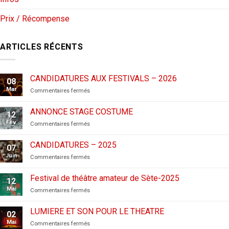
Prix / Récompense
ARTICLES RÉCENTS
CANDIDATURES AUX FESTIVALS – 2026
08
Mar
sur
Commentaires fermés
CANDIDATURES
AUX
ANNONCE STAGE COSTUME
12
FESTIVALS
Fév
sur
Commentaires fermés
–
ANNONCE
2026
STAGE
CANDIDATURES – 2025
07
COSTUME
Juin
sur
Commentaires fermés
CANDIDATURES
–
Festival de théâtre amateur de Sète-2025
12
2025
Mai
sur
Commentaires fermés
Festival
de
LUMIERE ET SON POUR LE THEATRE
02
théâtre
Mai
sur
Commentaires fermés
amateur