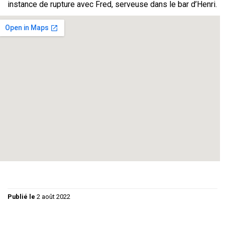
instance de rupture avec Fred, serveuse dans le bar d’Henri.
Comédie grinçante – Tout public
Durée : 1h20’
Mise en scène : Philippe Guy
Avec : Betty Lignereux – Martine Diet – Claude Bedos –
Sylvie Fricero – Badou Durand – Thierry Bongrand
Régie Lumières : Christiane Guy / Régie Son : Philippe Guy
/ Graphisme : Florence Guy
Publié le
2 août 2022