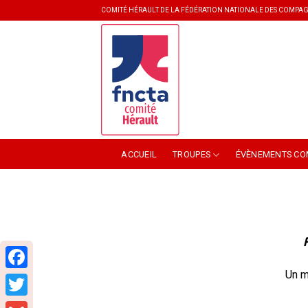
Skip
COMITÉ HÉRAULT DE LA FÉDÉRATION NATIONALE DES COMPAG
to
content
ACCUEIL
TROUPES
ÉVÈNEMENTS CO
Un m
Facebook
Twitter