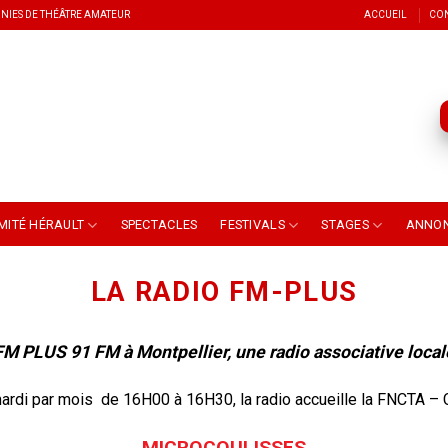
NIES DE THÉÂTRE AMATEUR
ACCUEIL
CO
MITÉ HÉRAULT
SPECTACLES
FESTIVALS
STAGES
ANNO
LA RADIO FM-PLUS
FM PLUS 91 FM à Montpellier, une radio associative local
ardi par mois de 16H00 à 16H30, la radio accueille la FNCTA –
MICROCOULISSES