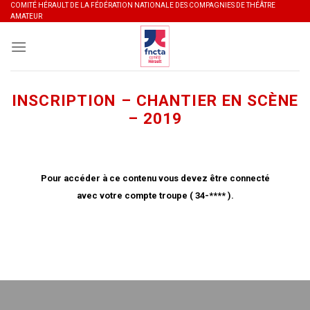
Skip
COMITÉ HÉRAULT DE LA FÉDÉRATION NATIONALE DES COMPAGNIES DE THÉÂTRE
AMATEUR
to
content
INSCRIPTION – CHANTIER EN SCÈNE
– 2019
Pour accéder à ce contenu vous devez être connecté
avec votre compte troupe ( 34-**** ).