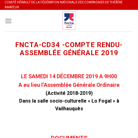
Skip
COMITÉ HÉRAULT DE LA FÉDÉRATION NATIONALE DES COMPAGNIES DE THÉÂTRE
AMATEUR
to
content
FNCTA-CD34 -COMPTE RENDU-
ASSEMBLÉE GÉNÉRALE 2019
LE SAMEDI 14 DÉCEMBRE 2019 A 9H00
A eu lieu l’Assemblée Générale Ordinaire
(Activité 2018-2019)
Dans la salle socio-culturelle « Lo Fogal » à
Vailhauquès
DOCUMENTS