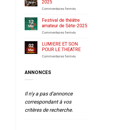
2025
Juin
sur
Commentaires fermés
CANDIDATURES
–
Festival de théâtre
12
2025
amateur de Sète-2025
Mai
sur
Commentaires fermés
Festival
de
LUMIERE ET SON
02
théâtre
POUR LE THEATRE
Mai
amateur
sur
Commentaires fermés
de
LUMIERE
Sète-
ET
2025
SON
ANNONCES
POUR
LE
THEATRE
Il n'y a pas d'annonce
correspondant à vos
critères de recherche.