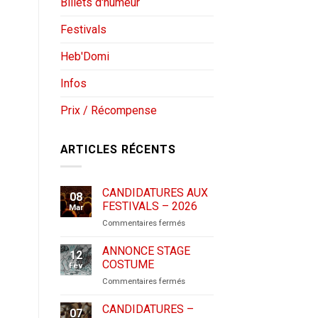
Billets d'humeur
Festivals
Heb'Domi
Infos
Prix / Récompense
ARTICLES RÉCENTS
CANDIDATURES AUX
08
FESTIVALS – 2026
Mar
sur
Commentaires fermés
CANDIDATURES
AUX
ANNONCE STAGE
12
FESTIVALS
COSTUME
Fév
–
sur
Commentaires fermés
2026
ANNONCE
STAGE
CANDIDATURES –
07
COSTUME