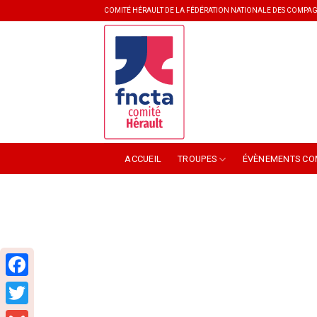
Skip
COMITÉ HÉRAULT DE LA FÉDÉRATION NATIONALE DES COMPAG
to
content
ACCUEIL
TROUPES
ÉVÈNEMENTS CO
Facebook
Twitter