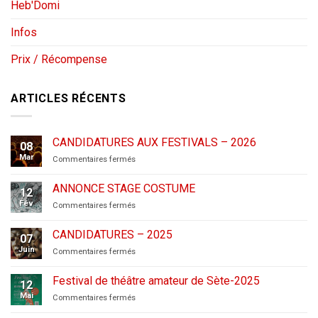
Heb'Domi
Infos
Prix / Récompense
ARTICLES RÉCENTS
CANDIDATURES AUX FESTIVALS – 2026
08
Mar
sur
Commentaires fermés
CANDIDATURES
AUX
ANNONCE STAGE COSTUME
12
FESTIVALS
Fév
sur
Commentaires fermés
–
ANNONCE
2026
STAGE
CANDIDATURES – 2025
07
COSTUME
Juin
sur
Commentaires fermés
CANDIDATURES
–
Festival de théâtre amateur de Sète-2025
12
2025
Mai
sur
Commentaires fermés
Festival