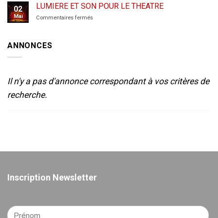
de
LUMIERE ET SON POUR LE THEATRE
02
théâtre
Mai
sur
Commentaires fermés
amateur
LUMIERE
de
ET
Sète-
SON
2025
ANNONCES
POUR
LE
THEATRE
Il n'y a pas d'annonce correspondant à vos critères de
recherche.
Inscription Newsletter