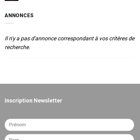
LUMIERE
de
ET
Sète-
SON
2025
ANNONCES
POUR
LE
THEATRE
Il n'y a pas d'annonce correspondant à vos critères de
recherche.
Inscription Newsletter