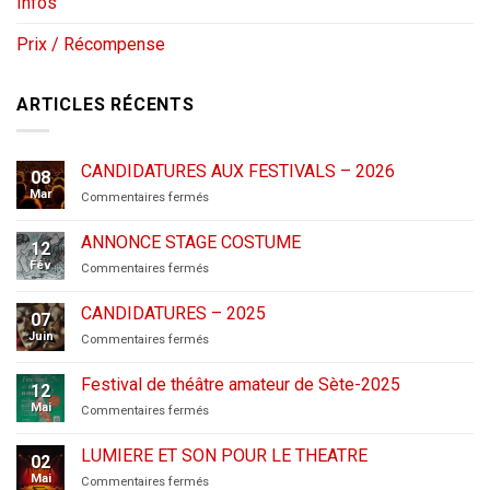
Infos
Prix / Récompense
ARTICLES RÉCENTS
CANDIDATURES AUX FESTIVALS – 2026
08
Mar
sur
Commentaires fermés
CANDIDATURES
AUX
ANNONCE STAGE COSTUME
12
FESTIVALS
Fév
sur
Commentaires fermés
–
ANNONCE
2026
STAGE
CANDIDATURES – 2025
07
COSTUME
Juin
sur
Commentaires fermés
CANDIDATURES
–
Festival de théâtre amateur de Sète-2025
12
2025
Mai
sur
Commentaires fermés
Festival
de
LUMIERE ET SON POUR LE THEATRE
02
théâtre
Mai
sur
Commentaires fermés
amateur