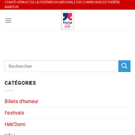
Skip
COMITÉ HÉRAULT DE LA FÉDÉRATION NATIONALE DES COMPAGNIES DE THÉÂTRE
AMATEUR
to
content
CATÉGORIES
Billets d'humeur
Festivals
Heb'Domi