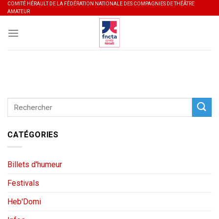
Skip
COMITÉ HÉRAULT DE LA FÉDÉRATION NATIONALE DES COMPAGNIES DE THÉÂTRE
AMATEUR
to
content
CATÉGORIES
Billets d'humeur
Festivals
Heb'Domi