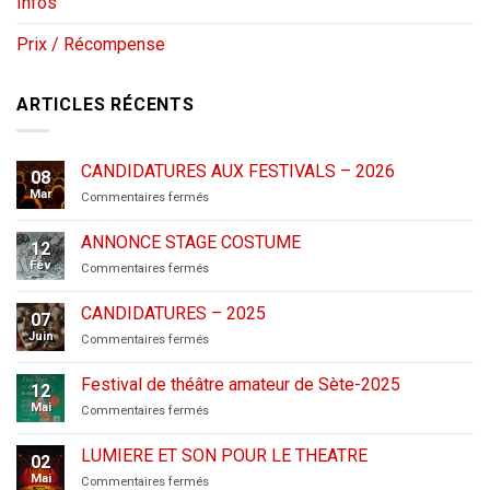
Infos
Prix / Récompense
ARTICLES RÉCENTS
CANDIDATURES AUX FESTIVALS – 2026
08
Mar
sur
Commentaires fermés
CANDIDATURES
AUX
ANNONCE STAGE COSTUME
12
FESTIVALS
Fév
sur
Commentaires fermés
–
ANNONCE
2026
STAGE
CANDIDATURES – 2025
07
COSTUME
Juin
sur
Commentaires fermés
CANDIDATURES
–
Festival de théâtre amateur de Sète-2025
12
2025
Mai
sur
Commentaires fermés
Festival
de
LUMIERE ET SON POUR LE THEATRE
02
théâtre
Mai
sur
Commentaires fermés
amateur