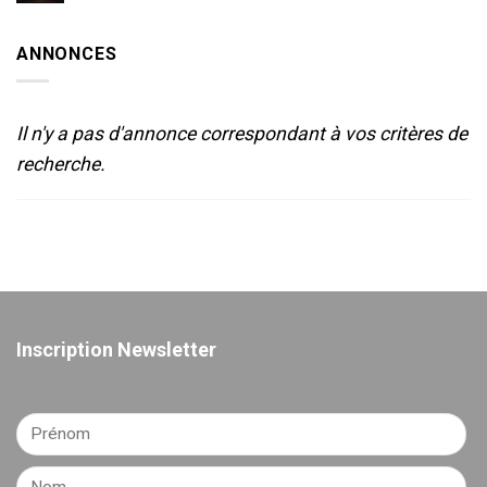
LUMIERE
de
ET
Sète-
SON
2025
ANNONCES
POUR
LE
THEATRE
Il n'y a pas d'annonce correspondant à vos critères de
recherche.
Inscription Newsletter