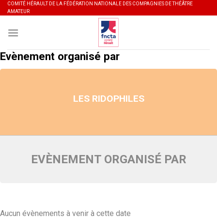
Skip
COMITÉ HÉRAULT DE LA FÉDÉRATION NATIONALE DES COMPAGNIES DE THÉÂTRE
AMATEUR
to
content
Evènement organisé par
LES RIDOPHILES
EVÈNEMENT ORGANISÉ PAR
Aucun évènements à venir à cette date