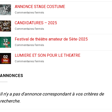
CANDIDATURES
AUX
ANNONCE STAGE COSTUME
12
FESTIVALS
Fév
sur
Commentaires fermés
–
ANNONCE
2026
STAGE
CANDIDATURES – 2025
07
COSTUME
Juin
sur
Commentaires fermés
CANDIDATURES
–
Festival de théâtre amateur de Sète-2025
12
2025
Mai
sur
Commentaires fermés
Festival
de
LUMIERE ET SON POUR LE THEATRE
02
théâtre
Mai
sur
Commentaires fermés
amateur
LUMIERE
de
ET
Sète-
SON
2025
ANNONCES
POUR
LE
THEATRE
Il n'y a pas d'annonce correspondant à vos critères de
recherche.