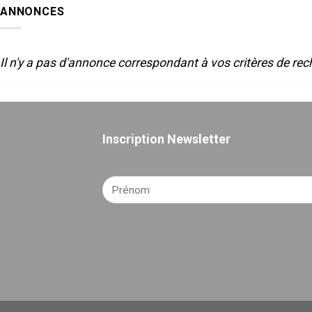
SON
2025
ANNONCES
POUR
LE
THEATRE
Il n'y a pas d'annonce correspondant à vos critères de rec
Inscription Newsletter