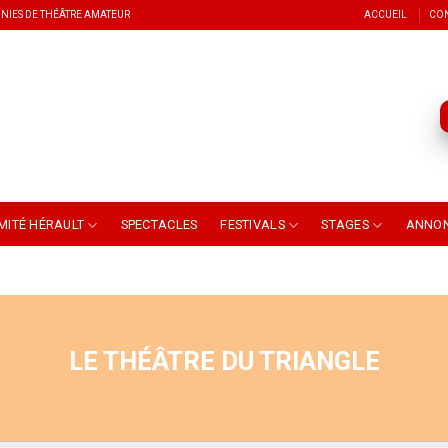
NIES DE THÉÂTRE AMATEUR
ACCUEIL
CO
MITÉ HÉRAULT
SPECTACLES
FESTIVALS
STAGES
ANNO
LE THÉÂTRE DU TRIANGLE