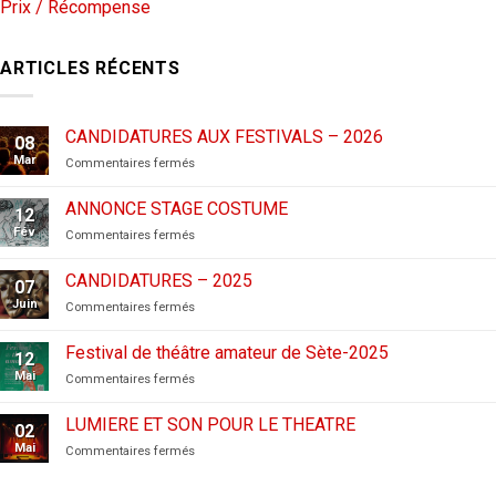
Prix / Récompense
ARTICLES RÉCENTS
CANDIDATURES AUX FESTIVALS – 2026
08
Mar
sur
Commentaires fermés
CANDIDATURES
AUX
ANNONCE STAGE COSTUME
12
FESTIVALS
Fév
sur
Commentaires fermés
–
ANNONCE
2026
STAGE
CANDIDATURES – 2025
07
COSTUME
Juin
sur
Commentaires fermés
CANDIDATURES
–
Festival de théâtre amateur de Sète-2025
12
2025
Mai
sur
Commentaires fermés
Festival
de
LUMIERE ET SON POUR LE THEATRE
02
théâtre
Mai
sur
Commentaires fermés
amateur
LUMIERE
de
ET
Sète-