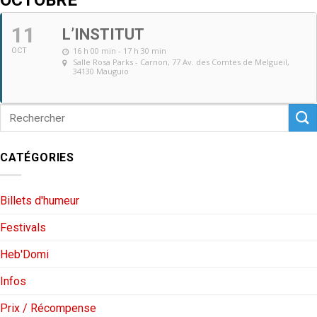
OCTOBRE
11
L’INSTITUT
16 h 00 min - 17 h 30 min
OCT
Salle Rosa Parks - Carnon
, 77 Av. des Comtes de Melgueil,
34130 Mauguio
CATÉGORIES
Billets d'humeur
Festivals
Heb'Domi
Infos
Prix / Récompense