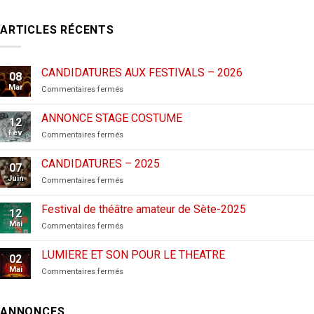
ARTICLES RÉCENTS
CANDIDATURES AUX FESTIVALS – 2026
08
Mar
sur
Commentaires fermés
CANDIDATURES
AUX
ANNONCE STAGE COSTUME
12
FESTIVALS
Fév
sur
Commentaires fermés
–
ANNONCE
2026
STAGE
CANDIDATURES – 2025
07
COSTUME
Juin
sur
Commentaires fermés
CANDIDATURES
–
Festival de théâtre amateur de Sète-2025
12
2025
Mai
sur
Commentaires fermés
Festival
de
LUMIERE ET SON POUR LE THEATRE
02
théâtre
Mai
sur
Commentaires fermés
amateur
LUMIERE
de
ET
Sète-
SON
2025
ANNONCES