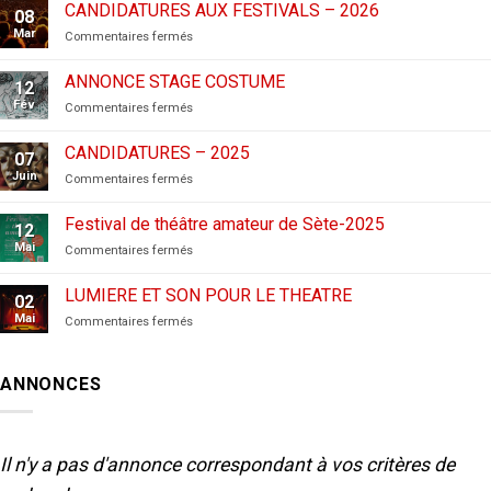
CANDIDATURES AUX FESTIVALS – 2026
08
Mar
sur
Commentaires fermés
CANDIDATURES
AUX
ANNONCE STAGE COSTUME
12
FESTIVALS
Fév
sur
Commentaires fermés
–
ANNONCE
2026
STAGE
CANDIDATURES – 2025
07
COSTUME
Juin
sur
Commentaires fermés
CANDIDATURES
–
Festival de théâtre amateur de Sète-2025
12
2025
Mai
sur
Commentaires fermés
Festival
de
LUMIERE ET SON POUR LE THEATRE
02
théâtre
Mai
sur
Commentaires fermés
amateur
LUMIERE
de
ET
Sète-
SON
2025
ANNONCES
POUR
LE
THEATRE
Il n'y a pas d'annonce correspondant à vos critères de