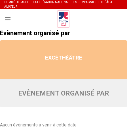
Skip
COMITÉ HÉRAULT DE LA FÉDÉRATION NATIONALE DES COMPAGNIES DE THÉÂTRE
AMATEUR
to
content
Evènement organisé par
EXCÉTHÉÂTRE
EVÈNEMENT ORGANISÉ PAR
Aucun évènements à venir à cette date