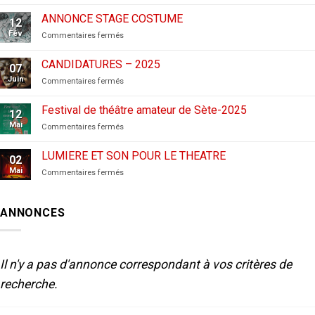
CANDIDATURES
AUX
ANNONCE STAGE COSTUME
12
FESTIVALS
Fév
sur
Commentaires fermés
–
ANNONCE
2026
STAGE
CANDIDATURES – 2025
07
COSTUME
Juin
sur
Commentaires fermés
CANDIDATURES
–
Festival de théâtre amateur de Sète-2025
12
2025
Mai
sur
Commentaires fermés
Festival
de
LUMIERE ET SON POUR LE THEATRE
02
théâtre
Mai
sur
Commentaires fermés
amateur
LUMIERE
de
ET
Sète-
SON
2025
ANNONCES
POUR
LE
THEATRE
Il n'y a pas d'annonce correspondant à vos critères de
recherche.