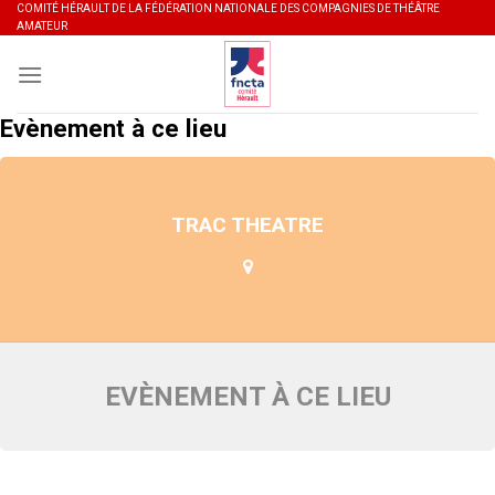
Skip
COMITÉ HÉRAULT DE LA FÉDÉRATION NATIONALE DES COMPAGNIES DE THÉÂTRE
AMATEUR
to
content
Evènement à ce lieu
TRAC THEATRE
EVÈNEMENT À CE LIEU