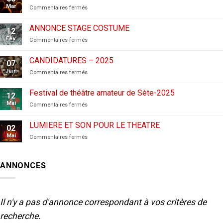
Mar
sur
Commentaires fermés
CANDIDATURES
AUX
ANNONCE STAGE COSTUME
12
FESTIVALS
Fév
sur
Commentaires fermés
–
ANNONCE
2026
STAGE
CANDIDATURES – 2025
07
COSTUME
Juin
sur
Commentaires fermés
CANDIDATURES
–
Festival de théâtre amateur de Sète-2025
12
2025
Mai
sur
Commentaires fermés
Festival
de
LUMIERE ET SON POUR LE THEATRE
02
théâtre
Mai
sur
Commentaires fermés
amateur
LUMIERE
de
ET
Sète-
SON
2025
ANNONCES
POUR
LE
THEATRE
Il n'y a pas d'annonce correspondant à vos critères de
recherche.