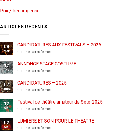
Prix / Récompense
ARTICLES RÉCENTS
CANDIDATURES AUX FESTIVALS – 2026
08
Mar
sur
Commentaires fermés
CANDIDATURES
AUX
ANNONCE STAGE COSTUME
12
FESTIVALS
Fév
sur
Commentaires fermés
–
ANNONCE
2026
STAGE
CANDIDATURES – 2025
07
COSTUME
Juin
sur
Commentaires fermés
CANDIDATURES
–
Festival de théâtre amateur de Sète-2025
12
2025
Mai
sur
Commentaires fermés
Festival
de
LUMIERE ET SON POUR LE THEATRE
02
théâtre
Mai
sur
Commentaires fermés
amateur