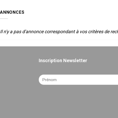
LUMIERE
de
ET
Sète-
SON
2025
ANNONCES
POUR
LE
THEATRE
Il n'y a pas d'annonce correspondant à vos critères de rec
Inscription Newsletter