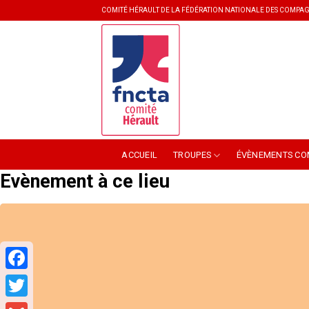
Skip
COMITÉ HÉRAULT DE LA FÉDÉRATION NATIONALE DES COMPAG
to
content
ACCUEIL
TROUPES
ÉVÈNEMENTS CO
Evènement à ce lieu
Facebook
Twitter