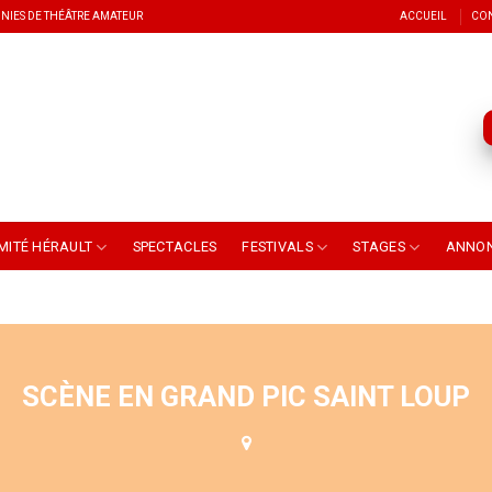
NIES DE THÉÂTRE AMATEUR
ACCUEIL
CO
MITÉ HÉRAULT
SPECTACLES
FESTIVALS
STAGES
ANNO
SCÈNE EN GRAND PIC SAINT LOUP