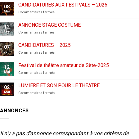
CANDIDATURES AUX FESTIVALS – 2026
08
Mar
sur
Commentaires fermés
CANDIDATURES
AUX
ANNONCE STAGE COSTUME
12
FESTIVALS
Fév
sur
Commentaires fermés
–
ANNONCE
2026
STAGE
CANDIDATURES – 2025
07
COSTUME
Juin
sur
Commentaires fermés
CANDIDATURES
–
Festival de théâtre amateur de Sète-2025
12
2025
Mai
sur
Commentaires fermés
Festival
de
LUMIERE ET SON POUR LE THEATRE
02
théâtre
Mai
sur
Commentaires fermés
amateur
LUMIERE
de
ET
Sète-
SON
2025
ANNONCES
POUR
LE
THEATRE
Il n'y a pas d'annonce correspondant à vos critères de