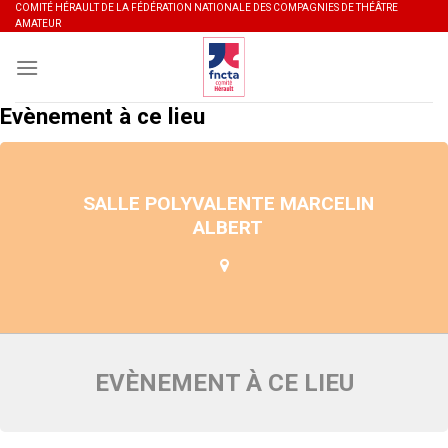
Skip
COMITÉ HÉRAULT DE LA FÉDÉRATION NATIONALE DES COMPAGNIES DE THÉÂTRE
AMATEUR
to
content
Evènement à ce lieu
SALLE POLYVALENTE MARCELIN
ALBERT
EVÈNEMENT À CE LIEU