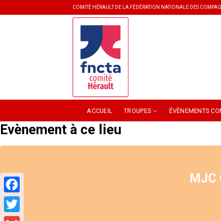
Skip
COMITÉ HÉRAULT DE LA FÉDÉRATION NATIONALE DES COMPAG
to
content
ACCUEIL
TROUPES
ÉVÈNEMENTS CO
Evènement à ce lieu
MJC 
Facebook
Twitter