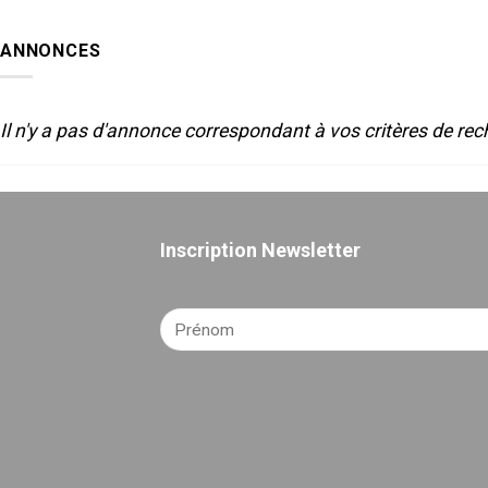
LUMIERE
de
ET
Sète-
SON
2025
ANNONCES
POUR
LE
THEATRE
Il n'y a pas d'annonce correspondant à vos critères de rec
Inscription Newsletter