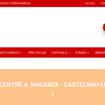
NIES DE THÉÂTRE AMATEUR
ACCUEIL
CO
MITÉ HÉRAULT
SPECTACLES
FESTIVALS
STAGES
ANNO
CENTRE A. MALRAUX - CASTELNAU-L