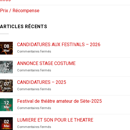
Prix / Récompense
ARTICLES RÉCENTS
CANDIDATURES AUX FESTIVALS – 2026
08
Mar
sur
Commentaires fermés
CANDIDATURES
AUX
ANNONCE STAGE COSTUME
12
FESTIVALS
Fév
sur
Commentaires fermés
–
ANNONCE
2026
STAGE
CANDIDATURES – 2025
07
COSTUME
Juin
sur
Commentaires fermés
CANDIDATURES
–
Festival de théâtre amateur de Sète-2025
12
2025
Mai
sur
Commentaires fermés
Festival
de
LUMIERE ET SON POUR LE THEATRE
02
théâtre
Mai
sur
Commentaires fermés
amateur