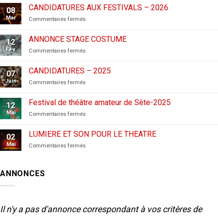
CANDIDATURES AUX FESTIVALS – 2026
08
Mar
sur
Commentaires fermés
CANDIDATURES
AUX
ANNONCE STAGE COSTUME
12
FESTIVALS
Fév
sur
Commentaires fermés
–
ANNONCE
2026
STAGE
CANDIDATURES – 2025
07
COSTUME
Juin
sur
Commentaires fermés
CANDIDATURES
–
Festival de théâtre amateur de Sète-2025
12
2025
Mai
sur
Commentaires fermés
Festival
de
LUMIERE ET SON POUR LE THEATRE
02
théâtre
Mai
sur
Commentaires fermés
amateur
LUMIERE
de
ET
Sète-
SON
2025
ANNONCES
POUR
LE
THEATRE
Il n'y a pas d'annonce correspondant à vos critères de