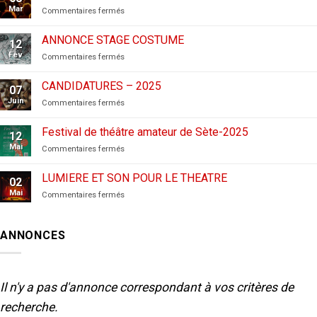
Mar
sur
Commentaires fermés
CANDIDATURES
AUX
ANNONCE STAGE COSTUME
12
FESTIVALS
Fév
sur
Commentaires fermés
–
ANNONCE
2026
STAGE
CANDIDATURES – 2025
07
COSTUME
Juin
sur
Commentaires fermés
CANDIDATURES
–
Festival de théâtre amateur de Sète-2025
12
2025
Mai
sur
Commentaires fermés
Festival
de
LUMIERE ET SON POUR LE THEATRE
02
théâtre
Mai
sur
Commentaires fermés
amateur
LUMIERE
de
ET
Sète-
SON
2025
ANNONCES
POUR
LE
THEATRE
Il n'y a pas d'annonce correspondant à vos critères de
recherche.