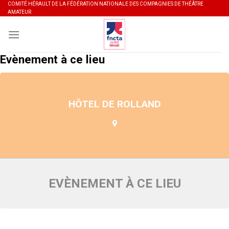
Skip
COMITÉ HÉRAULT DE LA FÉDÉRATION NATIONALE DES COMPAGNIES DE THÉÂTRE
AMATEUR
to
content
Evènement à ce lieu
HÔTEL DE ROLLAND
EVÈNEMENT À CE LIEU