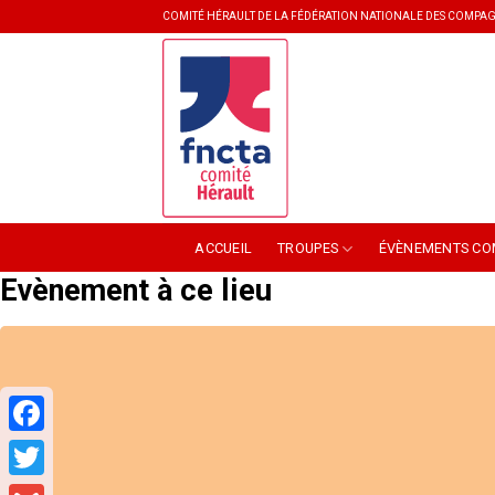
Skip
COMITÉ HÉRAULT DE LA FÉDÉRATION NATIONALE DES COMPAG
to
content
ACCUEIL
TROUPES
ÉVÈNEMENTS CO
Evènement à ce lieu
Facebook
Twitter