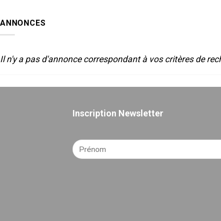
LUMIERE
de
ET
Sète-
SON
2025
ANNONCES
POUR
LE
THEATRE
Il n'y a pas d'annonce correspondant à vos critères de rec
Inscription Newsletter