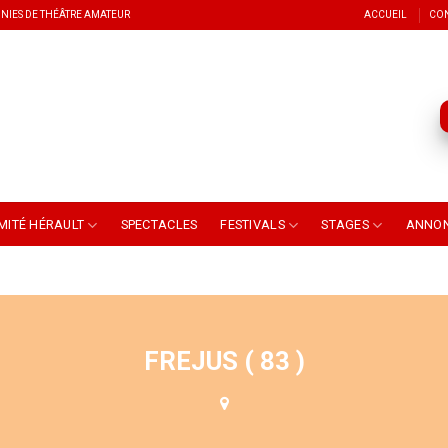
NIES DE THÉÂTRE AMATEUR
ACCUEIL
CO
MITÉ HÉRAULT
SPECTACLES
FESTIVALS
STAGES
ANNO
FREJUS ( 83 )