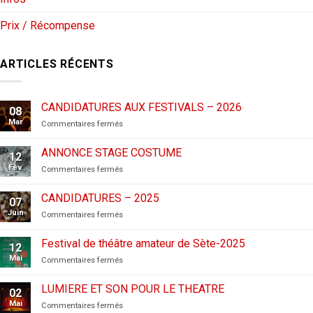
Prix / Récompense
ARTICLES RÉCENTS
CANDIDATURES AUX FESTIVALS – 2026
08
Mar
sur
Commentaires fermés
CANDIDATURES
AUX
ANNONCE STAGE COSTUME
12
FESTIVALS
Fév
sur
Commentaires fermés
–
ANNONCE
2026
STAGE
CANDIDATURES – 2025
07
COSTUME
Juin
sur
Commentaires fermés
CANDIDATURES
–
Festival de théâtre amateur de Sète-2025
12
2025
Mai
sur
Commentaires fermés
Festival
de
LUMIERE ET SON POUR LE THEATRE
02
théâtre
Mai
sur
Commentaires fermés
amateur