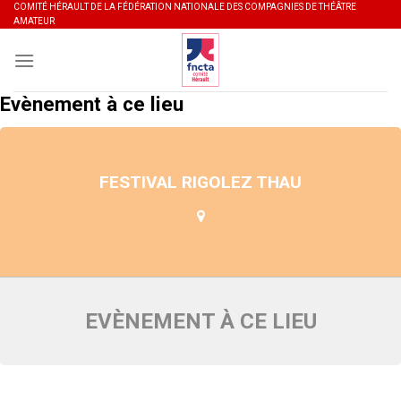
Skip
COMITÉ HÉRAULT DE LA FÉDÉRATION NATIONALE DES COMPAGNIES DE THÉÂTRE
AMATEUR
to
content
Evènement à ce lieu
FESTIVAL RIGOLEZ THAU
EVÈNEMENT À CE LIEU