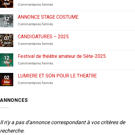
Mar
sur
Commentaires fermés
CANDIDATURES
AUX
ANNONCE STAGE COSTUME
12
FESTIVALS
Fév
sur
Commentaires fermés
–
ANNONCE
2026
STAGE
CANDIDATURES – 2025
07
COSTUME
Juin
sur
Commentaires fermés
CANDIDATURES
–
Festival de théâtre amateur de Sète-2025
12
2025
Mai
sur
Commentaires fermés
Festival
de
LUMIERE ET SON POUR LE THEATRE
02
théâtre
Mai
sur
Commentaires fermés
amateur
LUMIERE
de
ET
Sète-
SON
2025
ANNONCES
POUR
LE
THEATRE
Il n'y a pas d'annonce correspondant à vos critères de
recherche.