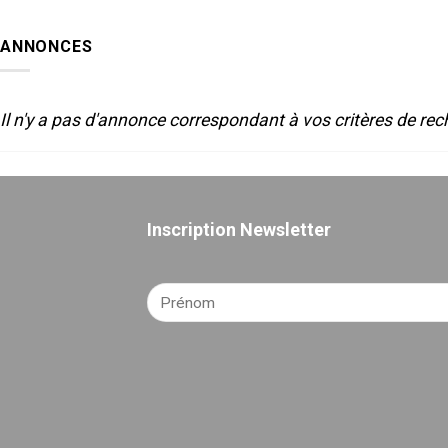
LUMIERE
de
ET
Sète-
SON
2025
ANNONCES
POUR
LE
THEATRE
Il n'y a pas d'annonce correspondant à vos critères de rec
Inscription Newsletter