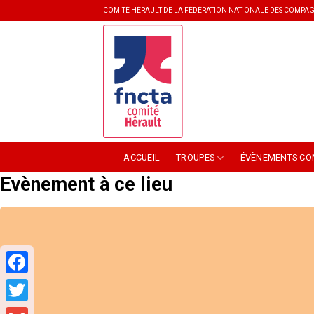
Skip
COMITÉ HÉRAULT DE LA FÉDÉRATION NATIONALE DES COMPAG
to
content
ACCUEIL
TROUPES
ÉVÈNEMENTS CO
Evènement à ce lieu
Facebook
Twitter