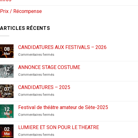
Prix / Récompense
ARTICLES RÉCENTS
CANDIDATURES AUX FESTIVALS – 2026
08
Mar
sur
Commentaires fermés
CANDIDATURES
AUX
ANNONCE STAGE COSTUME
12
FESTIVALS
Fév
sur
Commentaires fermés
–
ANNONCE
2026
STAGE
CANDIDATURES – 2025
07
COSTUME
Juin
sur
Commentaires fermés
CANDIDATURES
–
Festival de théâtre amateur de Sète-2025
12
2025
Mai
sur
Commentaires fermés
Festival
de
LUMIERE ET SON POUR LE THEATRE
02
théâtre
Mai
sur
Commentaires fermés
amateur