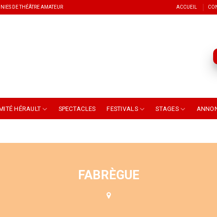
NIES DE THÉÂTRE AMATEUR
ACCUEIL
CO
MITÉ HÉRAULT
SPECTACLES
FESTIVALS
STAGES
ANNO
FABRÈGUE