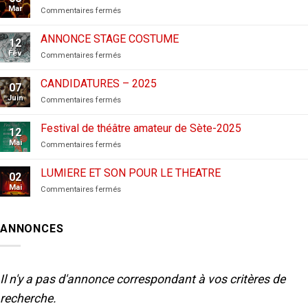
Mar
sur
Commentaires fermés
CANDIDATURES
AUX
ANNONCE STAGE COSTUME
12
FESTIVALS
Fév
sur
Commentaires fermés
–
ANNONCE
2026
STAGE
CANDIDATURES – 2025
07
COSTUME
Juin
sur
Commentaires fermés
CANDIDATURES
–
Festival de théâtre amateur de Sète-2025
12
2025
Mai
sur
Commentaires fermés
Festival
de
LUMIERE ET SON POUR LE THEATRE
02
théâtre
Mai
sur
Commentaires fermés
amateur
LUMIERE
de
ET
Sète-
SON
2025
ANNONCES
POUR
LE
THEATRE
Il n'y a pas d'annonce correspondant à vos critères de
recherche.