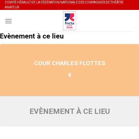
Skip
COMITÉ HÉRAULT DE LA FÉDÉRATION NATIONALE DES COMPAGNIES DE THÉÂTRE
AMATEUR
to
content
Evènement à ce lieu
COUR CHARLES FLOTTES
EVÈNEMENT À CE LIEU