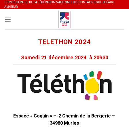
Skip
COMITÉ HÉRAULT DE LA FÉDÉRATION NATIONALE DES COMPAGNIES DE THÉÂTRE
AMATEUR
to
content
TELETHON 2024
Samedi 21 décembre 2024 à 20h30
Espace « Coquin » –
2 Chemin de la Bergerie –
34980 Murles