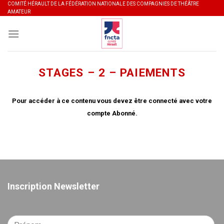
Skip
COMITÉ HÉRAULT DE LA FÉDÉRATION NATIONALE DES COMPAGNIES DE THÉÂTRE
AMATEUR
to
content
STAGES – 2 – PAIEMENTS
Pour accéder à ce contenu vous devez être connecté avec votre
compte Abonné.
Inscription Newsletter