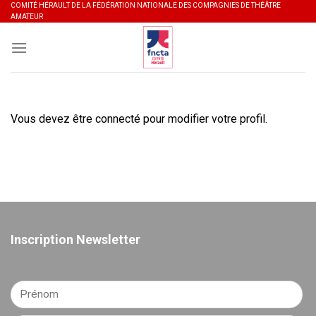
Skip
COMITÉ HÉRAULT DE LA FÉDÉRATION NATIONALE DES COMPAGNIES DE THÉÂTRE
AMATEUR
to
content
Vous devez être connecté pour modifier votre profil.
Inscription Newsletter