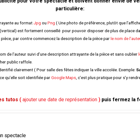
licité pour votre spectacle et doivent donner envie de ven
particulière:
trayante au format
Jpg
ou
Png
( Une photo de préférence, plutôt que l’affiche 
(vertical) est fortement conseillé pour pouvoir disposer de plus de place da
 pièce, par contre commencez la description de la pièce par
le nom de l’aute
 de l’auteur suivi d’une description attrayante de la pièce et sans oublier
er public raffole.
 identifié clairement ( Pour salle des fêtes indiquer la ville accolée. Exemple:
S
ce qu’elle soit identifiée par
Google Maps
, c’est plus pratique pour s’y rendr
es tutos
(
ajouter une date de représentation
)
puis fermez la f
un spectacle