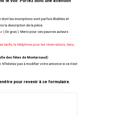
ir le voir. Portez donc une attention
dont les inscriptions sont parfois illisibles et
ns la description de la pièce.
ur
( En gras ). Merci pour ces pauvres auteurs
les tarifs
, le téléphone pour les réservations, liens,
alle des fêtes de Montarnaud
)
e. N’hésitez pas à modifier votre annonce si ce n’est
enêtre pour revenir à ce formulaire.