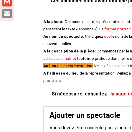
Ces annonces sont avant tout une pub
Gmail
A la photo:
De bonne qualité, représentative et at
Email
parasitent le texte « annonce »). Le
format portrait
Au nom du spectacle:
N’indiquez
que
le nom de la
souvent oubliés.
A la description de la pièce:
Commencez par le nom
adresses e-mail
et toute info pratique dont notre ch
Au lieu
de la représentation:
Veillez à ce qu’il soit
A l’adresse du lieu
de la représentation: Veillez à 
pas le cas.
Si nécessaire, consultez
la page d
Ajouter un spectacle
Vous devez être connecté pour ajouter 