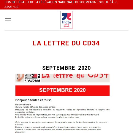
Skip
COMITÉ HÉRAULT DE LA FÉDÉRATION NATIONALE DES COMPAGNIES DE THÉÂTRE
AMATEUR
to
content
LA LETTRE DU CD34
SEPTEMBRE
2020