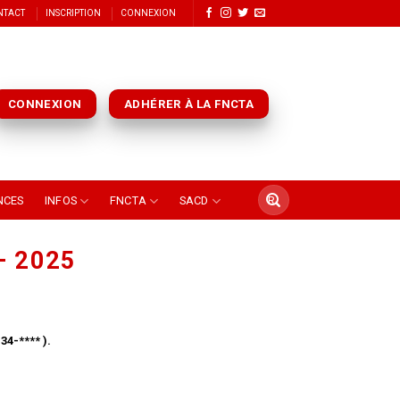
NTACT
INSCRIPTION
CONNEXION
CONNEXION
ADHÉRER À LA FNCTA
NCES
INFOS
FNCTA
SACD
– 2025
4-**** ).