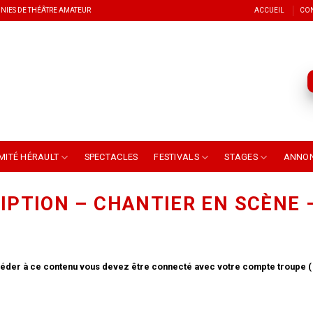
NIES DE THÉÂTRE AMATEUR
ACCUEIL
CO
MITÉ HÉRAULT
SPECTACLES
FESTIVALS
STAGES
ANNO
IPTION – CHANTIER EN SCÈNE 
éder à ce contenu vous devez être connecté avec votre compte troupe ( 3