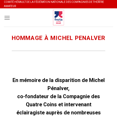
Skip
COMITÉ HÉRAULT DE LA FÉDÉRATION NATIONALE DES COMPAGNIES DE THÉÂTRE
AMATEUR
to
content
HOMMAGE À MICHEL PENALVER
En mémoire de la disparition de Michel
Pénalver,
co-fondateur de la Compagnie des
Quatre Coins et intervenant
éclairagiste auprès de nombreuses