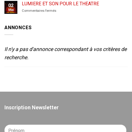
de
LUMIERE ET SON POUR LE THEATRE
02
théâtre
Mai
sur
Commentaires fermés
amateur
LUMIERE
de
ET
Sète-
SON
2025
ANNONCES
POUR
LE
THEATRE
Il n'y a pas d'annonce correspondant à vos critères de
recherche.
Inscription Newsletter