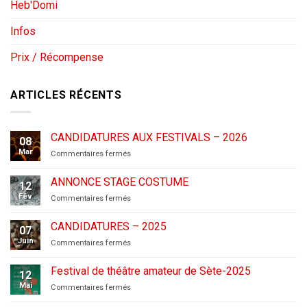
Heb'Domi
Infos
Prix / Récompense
ARTICLES RÉCENTS
CANDIDATURES AUX FESTIVALS – 2026
08
Mar
sur
Commentaires fermés
CANDIDATURES
AUX
ANNONCE STAGE COSTUME
12
FESTIVALS
Fév
sur
Commentaires fermés
–
ANNONCE
2026
STAGE
CANDIDATURES – 2025
07
COSTUME
Juin
sur
Commentaires fermés
CANDIDATURES
–
Festival de théâtre amateur de Sète-2025
12
2025
Mai
sur
Commentaires fermés
Festival