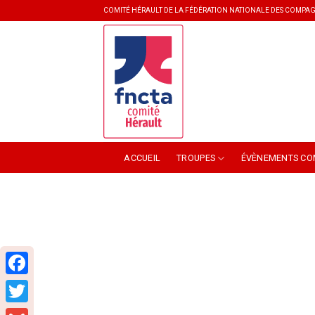
Skip
COMITÉ HÉRAULT DE LA FÉDÉRATION NATIONALE DES COMPAG
to
content
ACCUEIL
TROUPES
ÉVÈNEMENTS CO
Facebook
Twitter