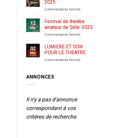
2025
Juin
sur
Commentaires fermés
CANDIDATURES
–
Festival de théâtre
12
2025
amateur de Sète-2025
Mai
sur
Commentaires fermés
Festival
de
LUMIERE ET SON
02
théâtre
POUR LE THEATRE
Mai
amateur
sur
Commentaires fermés
de
LUMIERE
Sète-
ET
2025
SON
ANNONCES
POUR
LE
THEATRE
Il n'y a pas d'annonce
correspondant à vos
critères de recherche.