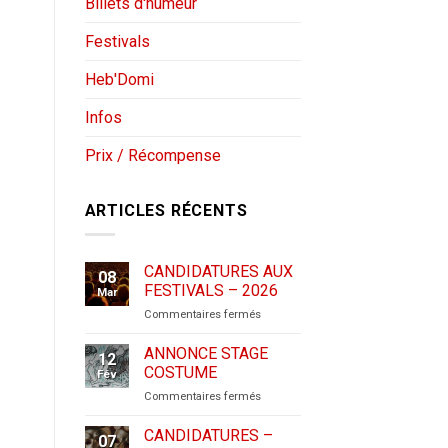
Billets d'humeur
Festivals
Heb'Domi
Infos
Prix / Récompense
ARTICLES RÉCENTS
CANDIDATURES AUX
08
FESTIVALS – 2026
Mar
sur
Commentaires fermés
CANDIDATURES
AUX
ANNONCE STAGE
12
FESTIVALS
COSTUME
Fév
–
sur
Commentaires fermés
2026
ANNONCE
STAGE
CANDIDATURES –
07
COSTUME