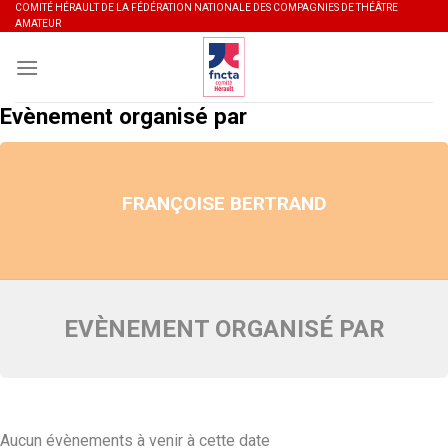
Skip
COMITÉ HÉRAULT DE LA FÉDÉRATION NATIONALE DES COMPAGNIES DE THÉÂTRE
AMATEUR
to
content
Evènement organisé par
FRANÇOISE BERTRAND
EVÈNEMENT ORGANISÉ PAR
Aucun évènements à venir à cette date