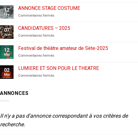
CANDIDATURES
AUX
ANNONCE STAGE COSTUME
12
FESTIVALS
Fév
sur
Commentaires fermés
–
ANNONCE
2026
STAGE
CANDIDATURES – 2025
07
COSTUME
Juin
sur
Commentaires fermés
CANDIDATURES
–
Festival de théâtre amateur de Sète-2025
12
2025
Mai
sur
Commentaires fermés
Festival
de
LUMIERE ET SON POUR LE THEATRE
02
théâtre
Mai
sur
Commentaires fermés
amateur
LUMIERE
de
ET
Sète-
SON
2025
ANNONCES
POUR
LE
THEATRE
Il n'y a pas d'annonce correspondant à vos critères de
recherche.