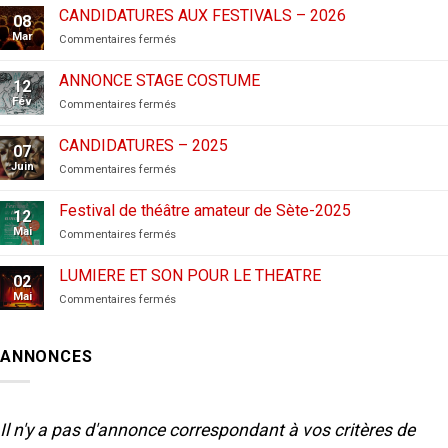
CANDIDATURES AUX FESTIVALS – 2026
08
Mar
sur
Commentaires fermés
CANDIDATURES
AUX
ANNONCE STAGE COSTUME
12
FESTIVALS
Fév
sur
Commentaires fermés
–
ANNONCE
2026
STAGE
CANDIDATURES – 2025
07
COSTUME
Juin
sur
Commentaires fermés
CANDIDATURES
–
Festival de théâtre amateur de Sète-2025
12
2025
Mai
sur
Commentaires fermés
Festival
de
LUMIERE ET SON POUR LE THEATRE
02
théâtre
Mai
sur
Commentaires fermés
amateur
LUMIERE
de
ET
Sète-
SON
2025
ANNONCES
POUR
LE
THEATRE
Il n'y a pas d'annonce correspondant à vos critères de