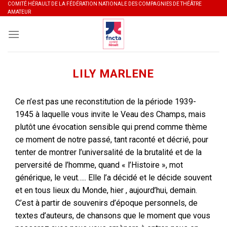
Skip
COMITÉ HÉRAULT DE LA FÉDÉRATION NATIONALE DES COMPAGNIES DE THÉÂTRE
AMATEUR
to
content
LILY MARLENE
Ce n’est pas une reconstitution de la période 1939-
1945 à laquelle vous invite le Veau des Champs, mais
plutôt une évocation sensible qui prend comme thème
ce moment de notre passé, tant raconté et décrié, pour
tenter de montrer l’universalité de la brutalité et de la
perversité de l’homme, quand « l’Histoire », mot
générique, le veut….. Elle l’a décidé et le décide souvent
et en tous lieux du Monde, hier , aujourd’hui, demain.
C’est à partir de souvenirs d’époque personnels, de
textes d’auteurs, de chansons que le moment que vous