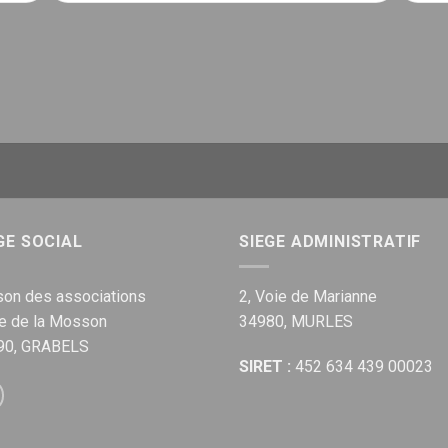
GE SOCIAL
SIEGE ADMINISTRATIF
on des associations
2, Voie de Marianne
ue de la Mosson
34980, MURLES
90, GRABELS
SIRET :
452 634 439 00023