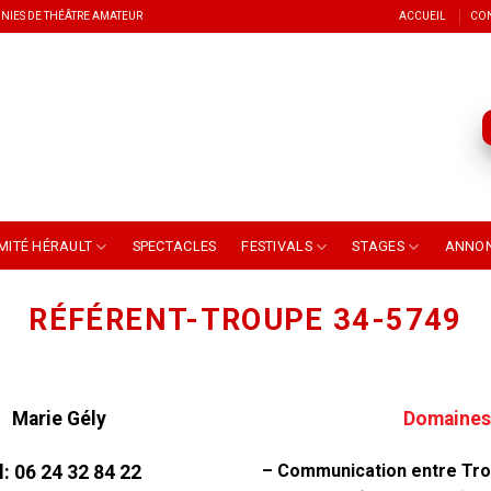
NIES DE THÉÂTRE AMATEUR
ACCUEIL
CO
MITÉ HÉRAULT
SPECTACLES
FESTIVALS
STAGES
ANNO
RÉFÉRENT-TROUPE 34-5749
Marie Gély
Domaines 
– Communication entre Tro
l:
06 24 32 84 22