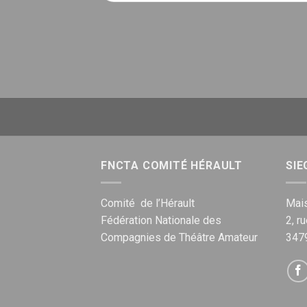
FNCTA COMITÉ HÉRAULT
SIE
Comité de l’Hérault
Mais
Fédération Nationale des
2, r
Compagnies de Théâtre Amateur
347