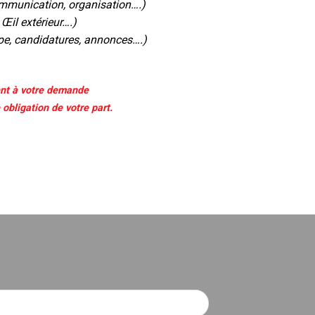
ommunication, organisation….)
 Œil extérieur….)
pe, candidatures, annonces….)
nt à votre demande
obligation de votre part.