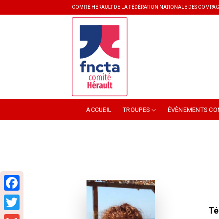
Skip
COMITÉ HÉRAULT DE LA FÉDÉRATION NATIONALE DES COMPAG
to
content
ACCUEIL
TROUPES
ÉVÈNEMENTS CO
Facebook
Té
Twitter