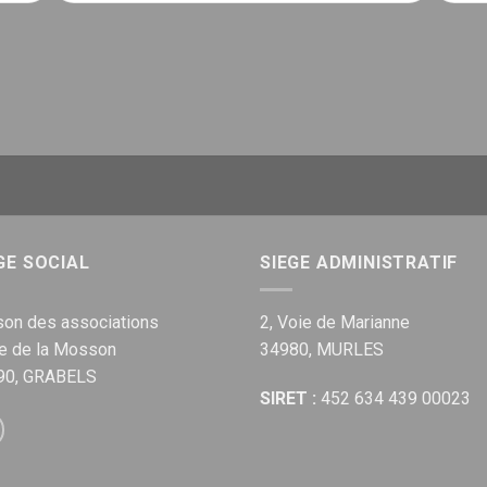
GE SOCIAL
SIEGE ADMINISTRATIF
on des associations
2, Voie de Marianne
ue de la Mosson
34980, MURLES
90, GRABELS
SIRET :
452 634 439 00023