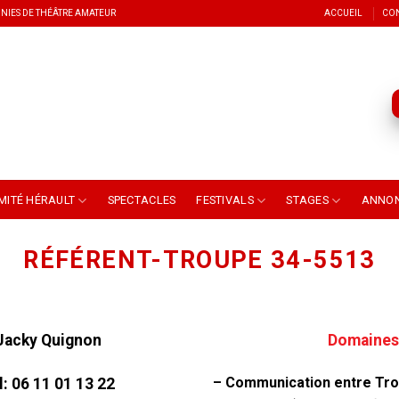
NIES DE THÉÂTRE AMATEUR
ACCUEIL
CO
MITÉ HÉRAULT
SPECTACLES
FESTIVALS
STAGES
ANNO
RÉFÉRENT-TROUPE 34-5513
Jacky Quignon
Domaines 
– Communication entre Tro
l:
06 11 01 13 22