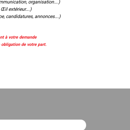
ommunication, organisation….)
 Œil extérieur….)
pe, candidatures, annonces….)
nt à votre demande
obligation de votre part.