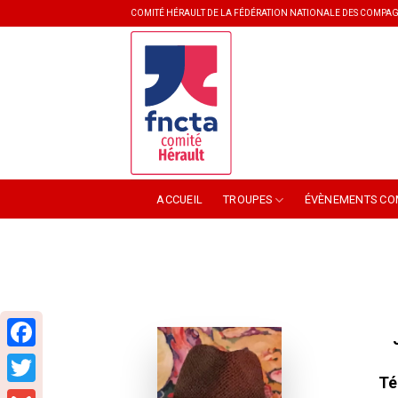
Skip
COMITÉ HÉRAULT DE LA FÉDÉRATION NATIONALE DES COMPAG
to
content
ACCUEIL
TROUPES
ÉVÈNEMENTS CO
Facebook
Té
Twitter