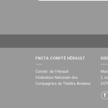
FNCTA COMITÉ HÉRAULT
SIE
Comité de l’Hérault
Mais
Fédération Nationale des
2, r
Compagnies de Théâtre Amateur
347