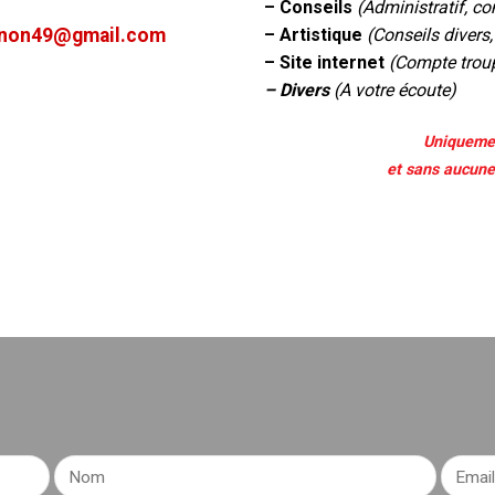
– Conseils
(Administratif, c
gnon49@gmail.com
– Artistique
(Conseils divers,
– Site internet
(Compte trou
– Divers
(A votre écoute)
Uniqueme
et sans aucune 